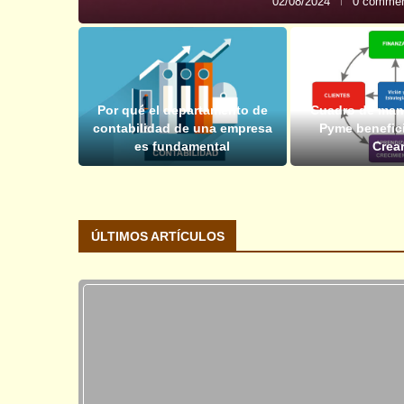
02/08/2024
0 comme
Por qué el departamento de
Cuadro de man
contabilidad de una empresa
Pyme benefic
es fundamental
Crear
ÚLTIMOS ARTÍCULOS