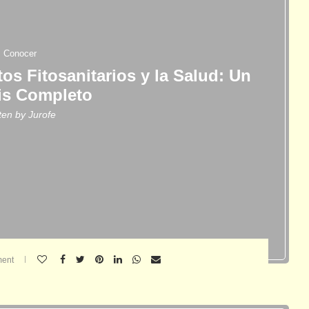
Conocer
os Fitosanitarios y la Salud: Un
is Completo
tten by
Jurofe
ent