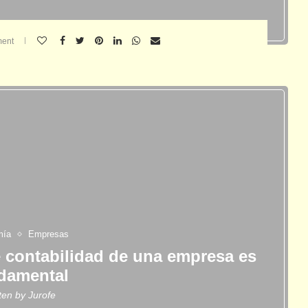
ent
mía
Empresas
 contabilidad de una empresa es
damental
tten by
Jurofe