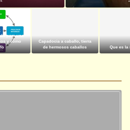
nt
1
do para una
ios y cómo
Capadocia a caballo, tierra
lo
de hermosos caballos
Que es la